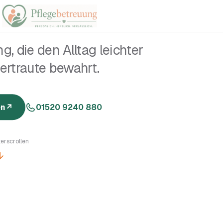
, die den Alltag leichter
rtraute bewahrt.
en
↗
01520 9240 880
erscrollen
↓